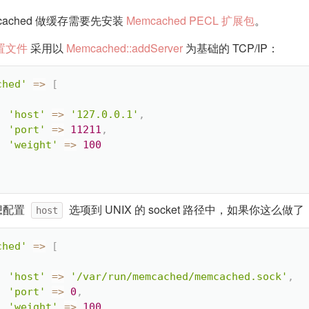
cached 做缓存需要先安装
Memcached PECL 扩展包
。
置文件
采用以
Memcached::addServer
为基础的 TCP/IP：
ched'
=
>
[
'host'
=
>
'127.0.0.1'
,
'port'
=
>
11211
,
'weight'
=
>
100
想配置
选项到 UNIX 的 socket 路径中，如果你这么做
host
ched'
=
>
[
'host'
=
>
'/var/run/memcached/memcached.sock'
,
'port'
=
>
0
,
'weight'
=
>
100