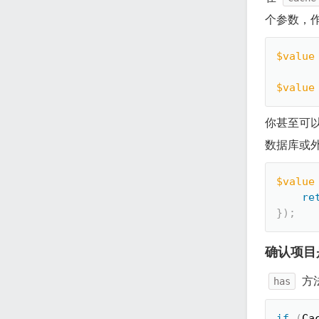
个参数，
$value
$value
你甚至可
数据库或
$value
re
}
)
;
确认项目
方
has
if
(
Ca