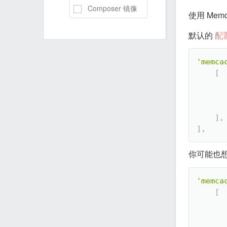
Composer 镜像
使用 Mem
默认的
配
'memca
[
]
,
]
,
你可能也
'memca
[