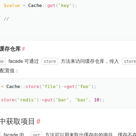
$value
=
Cache
::
get
(
'key'
)
;
#
缓存仓库
facade 可通过
方法来访问缓存仓库，传入
he
store
store
配置值：
=
Cache
::
store
(
'file'
)
-
>
get
(
'foo'
)
;
:
store
(
'redis'
)
-
>
put
(
'bar'
,
'baz'
,
10
)
;
中获取项目
#
facade 中，
方法可以用来取出缓存中的项目，缓存不
get