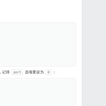
了，记得
选项要设为
：
port
0