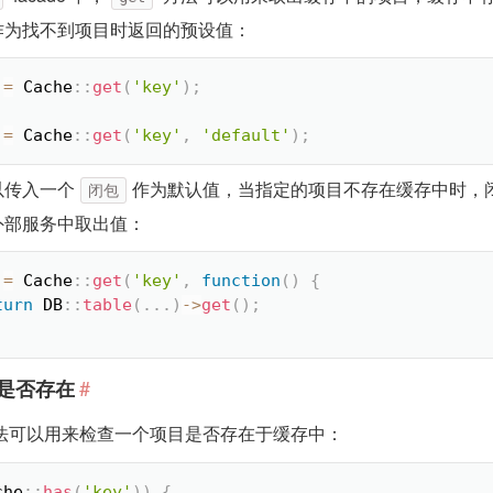
作为找不到项目时返回的预设值：
=
Cache
::
get
(
'key'
)
;
=
Cache
::
get
(
'key'
,
'default'
)
;
以传入一个
作为默认值，当指定的项目不存在缓存中时，
闭包
外部服务中取出值：
=
Cache
::
get
(
'key'
,
function
(
)
{
turn
DB
::
table
(
.
.
.
)
-
>
get
(
)
;
#
是否存在
法可以用来检查一个项目是否存在于缓存中：
che
::
has
(
'key'
)
)
{