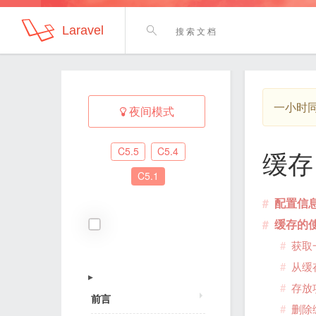
Laravel
一小时
夜间模式
C5.5
C5.4
缓存
C5.1
配置信
缓存的
获取
从缓
▶
存放
前言
删除