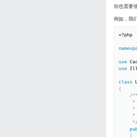
你也需要
例如，我
<?php
namesp
use
Ca
use
Il
class
{
/**
    
     *

     *
     *
pu
{