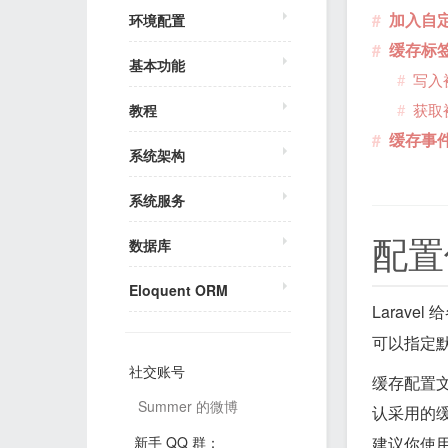
加入自
环境配置
缓存标
基本功能
写入
获取
教程
缓存事
系统架构
系统服务
配置
数据库
Eloquent ORM
Larav
可以指定默
社交账号
缓存配置文
Summer 的微博
认采用的
新手 QQ 群：
建议你使用内