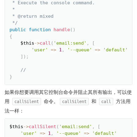
 * Execute the console command.

 *

 * @return mixed

 */
public
function
handle
(
)
{
$this
-
>
call
(
'email:send'
,
[
'user'
=
>
1
,
'--queue'
=
>
'default'
]
)
;
}
如果你想要调用其它控制台命令并阻止其所有输出，可以使
用
命令。
和
方法用
callSilent
callSilent
call
法一样：
$this
-
>
callSilent
(
'email:send'
,
[
'user'
=
>
1
,
'--queue'
=
>
'default'