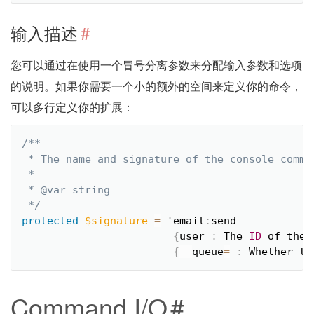
输入描述
#
您可以通过在使用一个冒号分离参数来分配输入参数和选项
的说明。如果你需要一个小的额外的空间来定义你的命令，
可以多行定义你的扩展：
/**

 * The name and signature of the console comman
 *

 * @var string

 */
protected
$signature
=
 'email
:
send

{
user 
:
 The 
ID
 of the 
{
--
queue
=
:
 Whether th
Command I/O
#