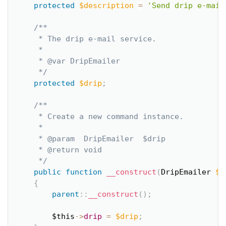
protected
$description
=
'Send drip e-mail
/**

     * The drip e-mail service.

     *

     * @var DripEmailer

     */
protected
$drip
;
/**

     * Create a new command instance.

     *

     * @param  DripEmailer  $drip

     * @return void

     */
public
function
__construct
(
DripEmailer 
$d
{
parent
::
__construct
(
)
;
$this
-
>
drip
=
$drip
;