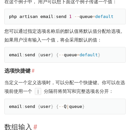
在这个例子中， 用户可以想下面这个例子传递一个值：
php artisan email
:
send 
1
--
queue
=
default
您可以通过指定选项名称后的默认值将默认值分配给选项。
如果用户没有输入一个值，将会采用默认的值：
email
:
send 
{
user
}
{
--
queue
=
default
}
#
选项快捷键
当定义一个定义选项时，可以分配一个快捷键。你可以在选
项前使用一个
分隔符将简写和完整选项名分开：
|
email
:
send 
{
user
}
{
--
Q
|
queue
}
数组输入
#