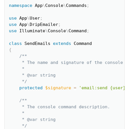
namespace
App
\
Console
\
Commands
;
use
App
\
User
;
use
App
\
DripEmailer
;
use
Illuminate
\
Console
\
Command
;
class
SendEmails
extends
Command
{
/**

     * The name and signature of the console co
     *

     * @var string

     */
protected
$signature
=
'email:send {user}'
/**

     * The console command description.

     *

     * @var string

     */