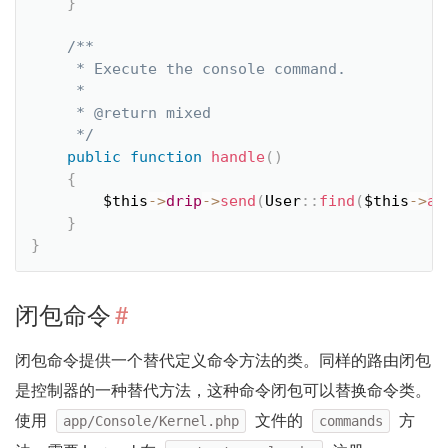
}
/**

     * Execute the console command.

     *

     * @return mixed

     */
public
function
handle
(
)
{
$this
-
>
drip
-
>
send
(
User
::
find
(
$this
-
>
ar
}
}
闭包命令
#
闭包命令提供一个替代定义命令方法的类。同样的路由闭包
是控制器的一种替代方法，这种命令闭包可以替换命令类。
使用
文件的
方
app/Console/Kernel.php
commands