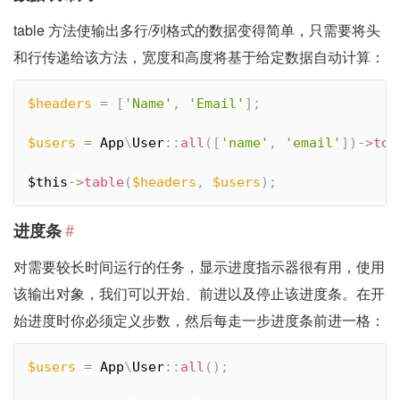
table 方法使输出多行/列格式的数据变得简单，只需要将头
和行传递给该方法，宽度和高度将基于给定数据自动计算：
$headers
=
[
'Name'
,
'Email'
]
;
$users
=
App
\
User
::
all
(
[
'name'
,
'email'
]
)
-
>
toA
$this
-
>
table
(
$headers
,
$users
)
;
#
进度条
对需要较长时间运行的任务，显示进度指示器很有用，使用
该输出对象，我们可以开始、前进以及停止该进度条。在开
始进度时你必须定义步数，然后每走一步进度条前进一格：
$users
=
App
\
User
::
all
(
)
;