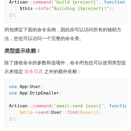
Artisan
::
command
(
'build {project}'
,
function
(
$this
-
>
info
(
"Building {$project}!"
)
;
}
)
;
闭包绑定下面的命令实例，因此你可以访问所有的辅助方
法，您也可以访问一个完整的命令类。
#
类型提示依赖
除了接收命令的参数和选项外，命令闭包也可以使用类型提
示来指定
服务容器
之外的额外依赖：
use
App
\
User
;
use
App
\
DripEmailer
;
Artisan
::
command
(
'email:send {user}'
,
function
$drip
-
>
send
(
User
::
find
(
$user
)
)
;
}
)
;