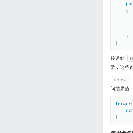
pu
{
}
}
传递到
s
常，这些
select
问结果值
foreac
ec
}
使用命名