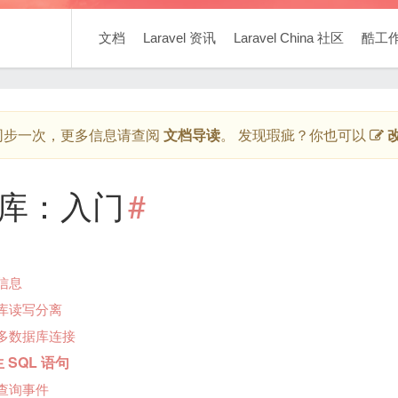
文档
Laravel 资讯
Laravel China 社区
酷工
同步一次，更多信息请查阅
文档导读
。 发现瑕疵？你也可以
库：入门
#
信息
库读写分离
多数据库连接
 SQL 语句
查询事件