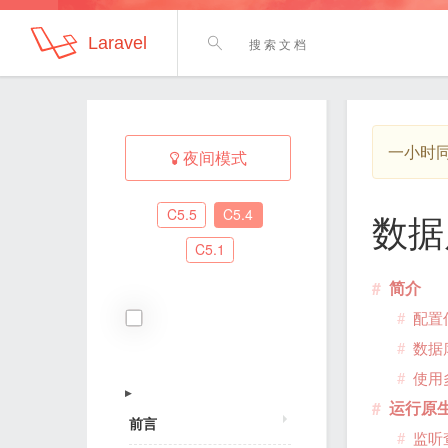
Laravel
一小时
夜间模式
C5.5
C5.4
数据
C5.1
简介
配置
数据
使用
▶
运行原生
前言
监听