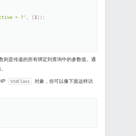
ctive = ?'
,
[
1
]
)
;
参数则是传递的所有绑定到查询中的参数值。通
击。
HP
对象，你可以像下面这样访
StdClass