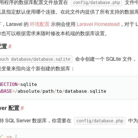
el 应用程序的数据库配置文件放置在
文件
config/database.php
以及指定默认使用哪个连接。在此文件内提供了所有支持的数据
Laravel 的
环境配置
示例会使用
Laravel Homestead
，对于 
你也可以根据需求来随时修改本机端的数据库设置。
#
 配置
命令创建一个 SQLite 
ouch database/database.sqlite
境变量来指向这个新创建的数据库：
NECTION
=
ABASE
=
/
absolute
/
path
/
to
/
database
.
sqlite
#
ver 配置
 支持 SQL Server 数据库，你需要在
中为连
config/database.php
v'
=
>
[