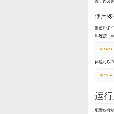
置，以及
使用多
当使用多
库连接
n
$users
你也可以
$pdo
=
运行
配置好数