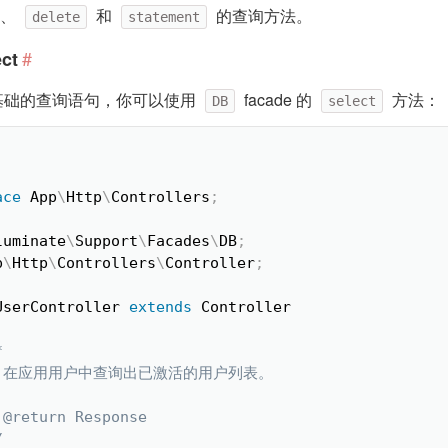
、
和
的查询方法。
delete
statement
#
ct
基础的查询语句，你可以使用
facade 的
方法：
DB
select
ace
App
\
Http
\
Controllers
;
luminate
\
Support
\
Facades
\
DB
;
p
\
Http
\
Controllers
\
Controller
;
UserController
extends
Controller


 * 在应用用户中查询出已激活的用户列表。

 @return Response

/