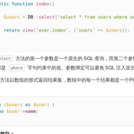
blic
function
index
(
)
$users
=
DB
::
select
(
'select * from users where a
return
view
(
'user.index'
,
[
'users'
=
>
$users
]
)
;
方法的第一个参数是一个原生的 SQL 查询，而第二个
elect
都是
字句约束中的值。参数绑定可以避免 SQL 注入攻
where
方法以数组的形式返回结果集，数组中的每一个结果都是一个P
：
h
(
$users
as
$user
)
{
ho
$user
-
>
name
;
#
绑定