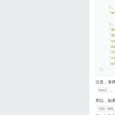
]
,
'w
]
,
'd
'd
'u
'p
'c
'c
'p
]
,
注意，有
。
host
所以，如
192.168.