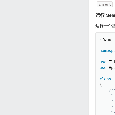
insert
运行 Sele
运行一个
<?php
namesp
use
Il
use
Ap
class
{
/**
    
     *

     *
     *