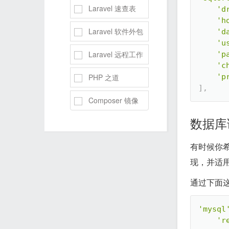
Laravel 速查表
'd
'h
Laravel 软件外包
'd
'u
Laravel 远程工作
'p
'c
PHP 之道
'p
]
,
Composer 镜像
数据库
有时候你希
现，并适用
通过下面
'mysql
'r