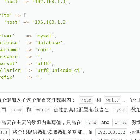
'host'
=
>
'192.168.1.1'
,
rite'
=
>
[
'host'
=
>
'196.168.1.2'
river'
=
>
'mysql'
,
atabase'
=
>
'database'
,
sername'
=
>
'root'
,
assword'
=
>
''
,
harset'
=
>
'utf8'
,
ollation'
=
>
'utf8_unicode_ci'
,
refix'
=
>
''
,
两个键加入了这个配置文件数组内：
和
。 它
read
write
 而
和
连接的其他配置都包含在
数
read
write
mysql
果需要在主要的数组内重写值，只需在
and
数
read
write
将会只提供数据读取数据的功能，而
提供
1.1
192.168.1.2