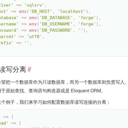
river'
=
>
'sqlsrv'
,
ost'
=
>
env
(
'DB_HOST'
,
'localhost'
)
,
atabase'
=
>
env
(
'DB_DATABASE'
,
'forge'
)
,
sername'
=
>
env
(
'DB_USERNAME'
,
'forge'
)
,
assword'
=
>
env
(
'DB_PASSWORD'
,
''
)
,
harset'
=
>
'utf8'
,
refix'
=
>
''
,
读写分离
#
望把一个数据库作为只读数据库，而另一个数据库则负责写入、更新
于原始查找、查询语句构造器或是 Eloquent ORM。
这个例子，我们来学习如何配置数据库读写连接的分离：
'
=
>
[
ead'
=
>
[