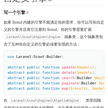
#
写一个引擎
如果 Scout 内建的引擎不能满足你的需求，你可以写你自定
义的引擎并且将它注册到 Scout。你的引擎需要扩展
抽象类，这个抽象类包
Laravel\Scout\Engines\Engine
含了五种你自定义的引擎必须要实现的方法：
use
Laravel
\
Scout
\
Builder
;
abstract
public
function
update
(
$models
)
;
abstract
public
function
delete
(
$models
)
;
abstract
public
function
search
(
Builder 
$build
abstract
public
function
paginate
(
Builder 
$bui
abstract
public
function
map
(
$results
,
$model
)
在
类里回顾
Laravel\Scout\Engines\AlgoliaEngine
这些方法会对你有较大的帮助。这个类将为你提供一个良好