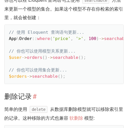
searchable
来更新一个模型的集合。如果这个模型不存在你检索的索引
里，就会被创建：
App
\
Order
::
where
(
'price'
,
'>'
,
100
)
-
>
searchabl
$user
-
>
orders
(
)
-
>
searchable
(
)
;
$orders
-
>
searchable
(
)
;
删除记录
#
简单的使用
从数据库删除模型就可以移除索引里
delete
的记录。这种移除的方式也兼容
软删除
模型: