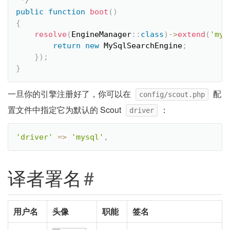
 */
public
function
boot
(
)
{
resolve
(
EngineManager
::
class
)
-
>
extend
(
'mys
return
new
MySqlSearchEngine
;
}
)
;
}
一旦你的引擎注册好了，你可以在
配
config/scout.php
置文件中指定它为默认的 Scout
：
driver
'driver'
=
>
'mysql'
,
译者署名
#
用户名
头像
职能
签名