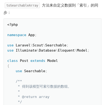
方法来自定义数据到「索引」的同
toSearchableArray
步：
<?php
namespace
App
;
use
Laravel
\
Scout
\
Searchable
;
use
Illuminate
\
Database
\
Eloquent
\
Model
;
class
Post
extends
Model
{
use
Searchable
;
/**

     * 得到该模型可索引数据的数组。

     *

     * @return array

     */